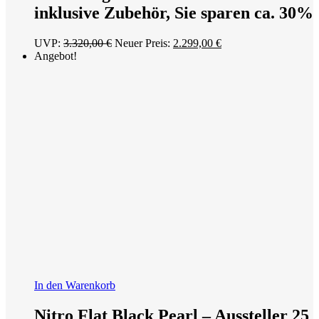
inklusive Zubehör, Sie sparen ca. 30%
Ursprünglicher
Aktueller
UVP:
3.320,00
€
Neuer Preis:
2.299,00
€
Preis
Preis
Angebot!
war:
ist:
3.320,00 €
2.299,00 €.
In den Warenkorb
Nitro Flat Black Pearl – Aussteller 25