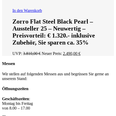
In den Warenkorb
Zorro Flat Steel Black Pearl –
Aussteller 25 – Neuwertig –
Preisvorteil: € 1.320.- inklusive
Zubehör, Sie sparen ca. 35%
Ursprünglicher
Aktueller
UVP:
3.810,00
€
Neuer Preis:
2.490,00
€
Preis
Preis
war:
ist:
Messen
3.810,00 €
2.490,00 €.
Wir stellen auf folgenden Messen aus und begrüssen Sie gerne an
unserem Stand:
Öffnungszeiten
Geschäftszeiten
:
Montag bis Freitag
von 8.00 – 17.00