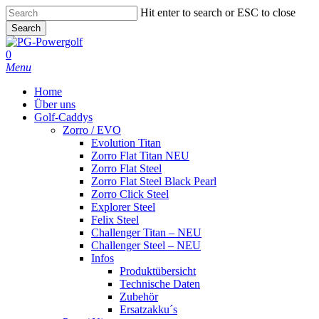
Skip
Hit enter to search or ESC to close
to
Search
main
Close
content
Search
0
Menu
Home
Über uns
Golf-Caddys
Zorro / EVO
Evolution Titan
Zorro Flat Titan NEU
Zorro Flat Steel
Zorro Flat Steel Black Pearl
Zorro Click Steel
Explorer Steel
Felix Steel
Challenger Titan – NEU
Challenger Steel – NEU
Infos
Produktübersicht
Technische Daten
Zubehör
Ersatzakku´s