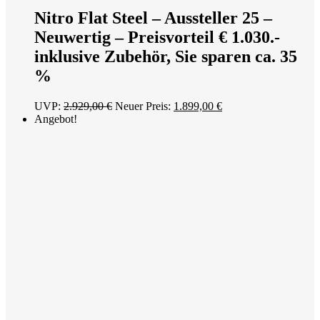
Nitro Flat Steel – Aussteller 25 –
Neuwertig – Preisvorteil € 1.030.-
inklusive Zubehör, Sie sparen ca. 35
%
Ursprünglicher
Aktueller
UVP:
2.929,00
€
Neuer Preis:
1.899,00
€
Preis
Preis
Angebot!
war:
ist:
2.929,00 €
1.899,00 €.