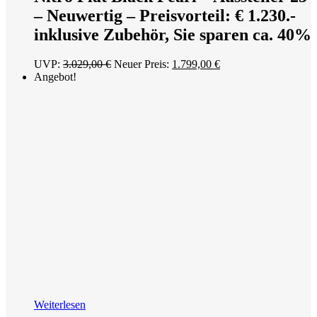
– Neuwertig – Preisvorteil: € 1.230.-
inklusive Zubehör, Sie sparen ca. 40%
Ursprünglicher
Aktueller
UVP:
3.029,00
€
Neuer Preis:
1.799,00
€
Preis
Preis
Angebot!
war:
ist:
3.029,00 €
1.799,00 €.
Weiterlesen