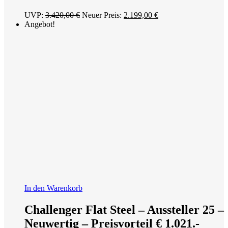
Ursprünglicher
Aktueller
UVP:
3.420,00
€
Neuer Preis:
2.199,00
€
Preis
Preis
Angebot!
war:
ist:
3.420,00 €
2.199,00 €.
In den Warenkorb
Challenger Flat Steel – Aussteller 25 –
Neuwertig – Preisvorteil € 1.021.-