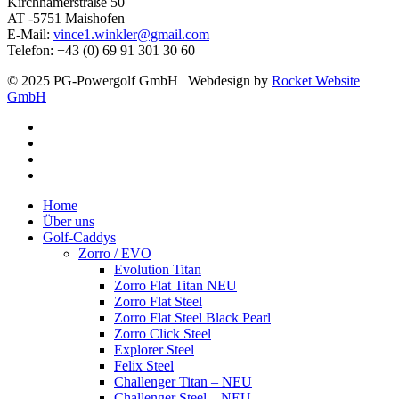
Kirchhamerstraße 50
AT -5751 Maishofen
E-Mail:
vince1.winkler@gmail.com
Telefon: +43 (0) 69 91 301 30 60
© 2025 PG-Powergolf GmbH | Webdesign by
Rocket Website
GmbH
facebook
youtube
google-
plus
instagram
Close
Home
Menu
Über uns
Golf-Caddys
Zorro / EVO
Evolution Titan
Zorro Flat Titan NEU
Zorro Flat Steel
Zorro Flat Steel Black Pearl
Zorro Click Steel
Explorer Steel
Felix Steel
Challenger Titan – NEU
Challenger Steel – NEU