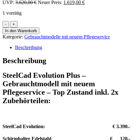
Ursprünglicher
Aktueller
UVP:
3.620,00
€
Neuer Preis:
1.619,00
€
Preis
Preis
1 vorrätig
war:
ist:
3.620,00 €
1.619,00 €.
SteelCad
Evolution
In den Warenkorb
Plus
Kategorie:
Gebrauchtmodelle mit neuem Pflegeservice
-
Gebrauchtmodelle
Beschreibung
mit
neuem
Beschreibung
Pflegeservice
inkl.
SteelCad Evolution Plus –
2x
Zubehörteilen
Gebrauchtmodell mit neuem
Menge
Pflegeservice – Top Zustand inkl. 2x
Zubehörteilen:
SteelCad Evolution: € 3.390.-
Schirmhalter Edelstahl € 120.-