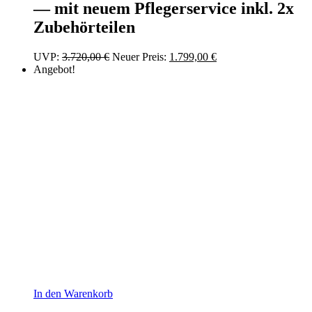
— mit neuem Pflegerservice inkl. 2x
Zubehörteilen
Ursprünglicher
Aktueller
UVP:
3.720,00
€
Neuer Preis:
1.799,00
€
Preis
Preis
Angebot!
war:
ist:
3.720,00 €
1.799,00 €.
In den Warenkorb