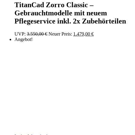
TitanCad Zorro Classic –
Gebrauchtmodelle mit neuem
Pflegeservice inkl. 2x Zubehörteilen
Ursprünglicher
Aktueller
UVP:
3.550,00
€
Neuer Preis:
1.479,00
€
Preis
Preis
Angebot!
war:
ist:
3.550,00 €
1.479,00 €.