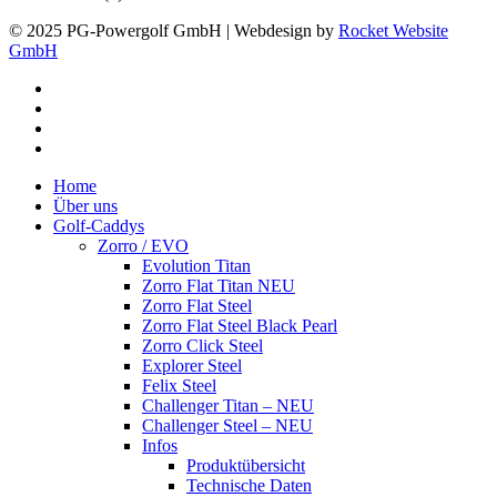
© 2025 PG-Powergolf GmbH | Webdesign by
Rocket Website
GmbH
facebook
youtube
google-
plus
instagram
Close
Home
Menu
Über uns
Golf-Caddys
Zorro / EVO
Evolution Titan
Zorro Flat Titan NEU
Zorro Flat Steel
Zorro Flat Steel Black Pearl
Zorro Click Steel
Explorer Steel
Felix Steel
Challenger Titan – NEU
Challenger Steel – NEU
Infos
Produktübersicht
Technische Daten