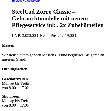
In den Warenkorb
SteelCad Zorro Classic –
Gebrauchtmodelle mit neuem
Pflegeservice inkl. 2x Zubehörteilen
Ursprünglicher
Aktueller
UVP:
3.020,00
€
Neuer Preis:
1.119,00
€
Preis
Preis
war:
ist:
Messen
3.020,00 €
1.119,00 €.
Wir stellen auf folgenden Messen aus und begrüssen Sie gerne an
unserem Stand:
Öffnungszeiten
Geschäftszeiten
:
Montag bis Freitag
von 8.00 – 17.00
Showroom
:
Montag bis Freitag
von 8.00 – 17.00