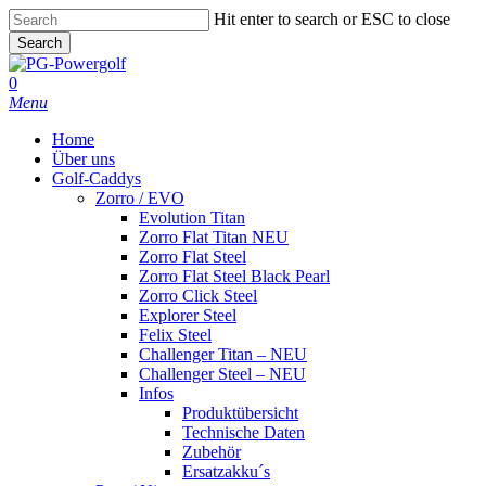
Skip
Hit enter to search or ESC to close
to
Search
main
Close
content
Search
0
Menu
Home
Über uns
Golf-Caddys
Zorro / EVO
Evolution Titan
Zorro Flat Titan NEU
Zorro Flat Steel
Zorro Flat Steel Black Pearl
Zorro Click Steel
Explorer Steel
Felix Steel
Challenger Titan – NEU
Challenger Steel – NEU
Infos
Produktübersicht
Technische Daten
Zubehör
Ersatzakku´s