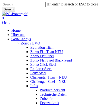
Skip
Hit enter to search or ESC to close
to
Search
main
Close
content
Search
0
Menu
Home
Über uns
Golf-Caddys
Zorro / EVO
Evolution Titan
Zorro Flat Titan NEU
Zorro Flat Steel
Zorro Flat Steel Black Pearl
Zorro Click Steel
Explorer Steel
Felix Steel
Challenger Titan – NEU
Challenger Steel – NEU
Infos
Produktübersicht
Technische Daten
Zubehör
Ersatzakku´s