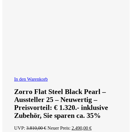
In den Warenkorb
Zorro Flat Steel Black Pearl –
Aussteller 25 – Neuwertig –
Preisvorteil: € 1.320.- inklusive
Zubehör, Sie sparen ca. 35%
Ursprünglicher
Aktueller
UVP:
3.810,00
€
Neuer Preis:
2.490,00
€