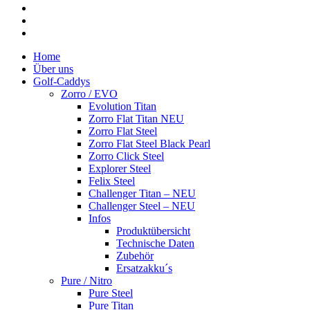
youtube
google-
plus
instagram
Close
Home
Menu
Über uns
Golf-Caddys
Zorro / EVO
Evolution Titan
Zorro Flat Titan NEU
Zorro Flat Steel
Zorro Flat Steel Black Pearl
Zorro Click Steel
Explorer Steel
Felix Steel
Challenger Titan – NEU
Challenger Steel – NEU
Infos
Produktübersicht
Technische Daten
Zubehör
Ersatzakku´s
Pure / Nitro
Pure Steel
Pure Titan