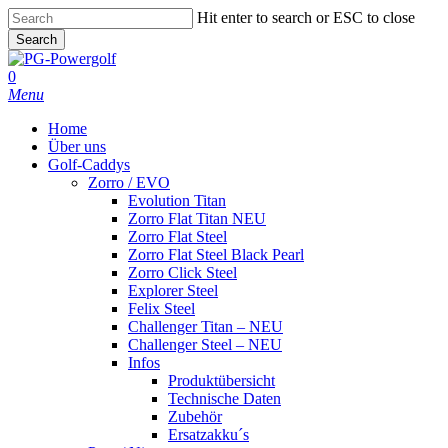
Skip
Hit enter to search or ESC to close
to
Search
main
Close
content
Search
0
Menu
Home
Über uns
Golf-Caddys
Zorro / EVO
Evolution Titan
Zorro Flat Titan NEU
Zorro Flat Steel
Zorro Flat Steel Black Pearl
Zorro Click Steel
Explorer Steel
Felix Steel
Challenger Titan – NEU
Challenger Steel – NEU
Infos
Produktübersicht
Technische Daten
Zubehör
Ersatzakku´s