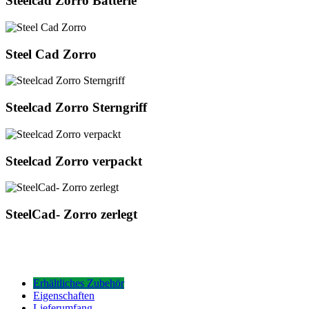
Steelcad Zorro Batterie
Zorro
Batterie
Steel
Steel Cad Zorro
Cad
Zorro
Steelcad
Steelcad Zorro Sterngriff
Zorro
Sterngriff
Steelcad
Steelcad Zorro verpackt
Zorro
verpackt
SteelCad-
SteelCad- Zorro zerlegt
Zorro
zerlegt
Erhältliches Zubehör
Eigenschaften
Lieferumfang