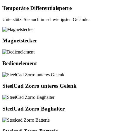
Temporäre Differentialsperre
Unterstützt Sie auch im schwierigsten Gelände.
Magnetstecker
Magnetstecker
Bedienelement
Bedienelement
SteelCad
SteelCad Zorro unteres Gelenk
Zorro
unteres
Gelenk
SteelCad
SteelCad Zorro Baghalter
Zorro
Baghalter
Steelcad