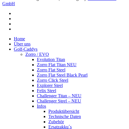
GmbH
facebook
youtube
google-
plus
instagram
Close
Home
Menu
Über uns
Golf-Caddys
Zorro / EVO
Evolution Titan
Zorro Flat Titan NEU
Zorro Flat Steel
Zorro Flat Steel Black Pearl
Zorro Click Steel
Explorer Steel
Felix Steel
Challenger Titan – NEU
Challenger Steel – NEU
Infos
Produktübersicht
Technische Daten
Zubehör
Ersatzakku´s