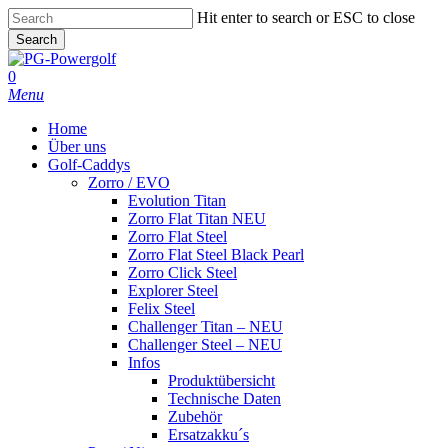
Skip
Hit enter to search or ESC to close
to
Search
main
Close
content
Search
0
Menu
Home
Über uns
Golf-Caddys
Zorro / EVO
Evolution Titan
Zorro Flat Titan NEU
Zorro Flat Steel
Zorro Flat Steel Black Pearl
Zorro Click Steel
Explorer Steel
Felix Steel
Challenger Titan – NEU
Challenger Steel – NEU
Infos
Produktübersicht
Technische Daten
Zubehör
Ersatzakku´s