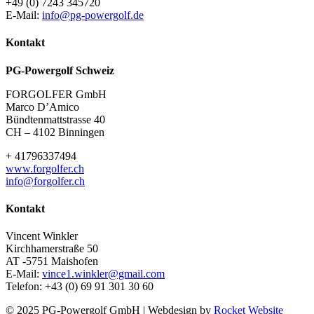
+49 (0) 7243 345720
E-Mail:
info@pg-powergolf.de
Kontakt
PG-Powergolf Schweiz
FORGOLFER GmbH
Marco D’Amico
Bündtenmattstrasse 40
CH – 4102 Binningen
+ 41796337494
www.forgolfer.ch
info@forgolfer.ch
Kontakt
Vincent Winkler
Kirchhamerstraße 50
AT -5751 Maishofen
E-Mail:
vince1.winkler@gmail.com
Telefon: +43 (0) 69 91 301 30 60
© 2025 PG-Powergolf GmbH | Webdesign by
Rocket Website