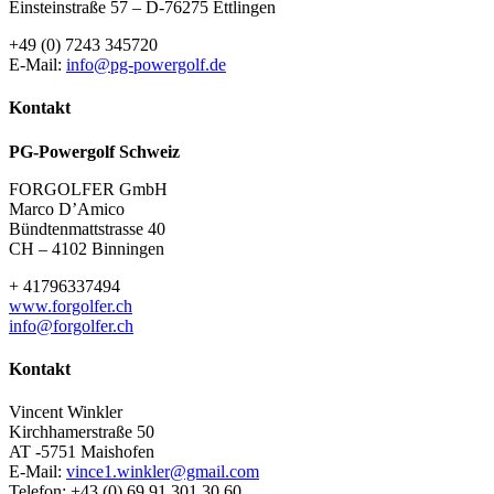
Einsteinstraße 57 – D-76275 Ettlingen
+49 (0) 7243 345720
E-Mail:
info@pg-powergolf.de
Kontakt
PG-Powergolf Schweiz
FORGOLFER GmbH
Marco D’Amico
Bündtenmattstrasse 40
CH – 4102 Binningen
+ 41796337494
www.forgolfer.ch
info@forgolfer.ch
Kontakt
Vincent Winkler
Kirchhamerstraße 50
AT -5751 Maishofen
E-Mail:
vince1.winkler@gmail.com
Telefon: +43 (0) 69 91 301 30 60