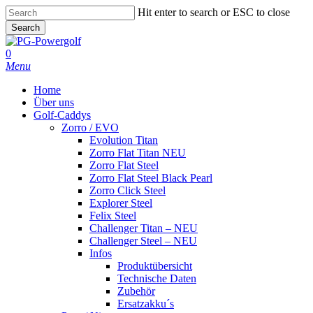
Skip
Hit enter to search or ESC to close
to
Search
main
Close
content
Search
0
Menu
Home
Über uns
Golf-Caddys
Zorro / EVO
Evolution Titan
Zorro Flat Titan NEU
Zorro Flat Steel
Zorro Flat Steel Black Pearl
Zorro Click Steel
Explorer Steel
Felix Steel
Challenger Titan – NEU
Challenger Steel – NEU
Infos
Produktübersicht
Technische Daten
Zubehör
Ersatzakku´s