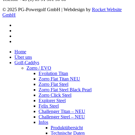
© 2025 PG-Powergolf GmbH | Webdesign by
Rocket Website
GmbH
facebook
youtube
google-
plus
instagram
Close
Home
Menu
Über uns
Golf-Caddys
Zorro / EVO
Evolution Titan
Zorro Flat Titan NEU
Zorro Flat Steel
Zorro Flat Steel Black Pearl
Zorro Click Steel
Explorer Steel
Felix Steel
Challenger Titan – NEU
Challenger Steel – NEU
Infos
Produktübersicht
Technische Daten