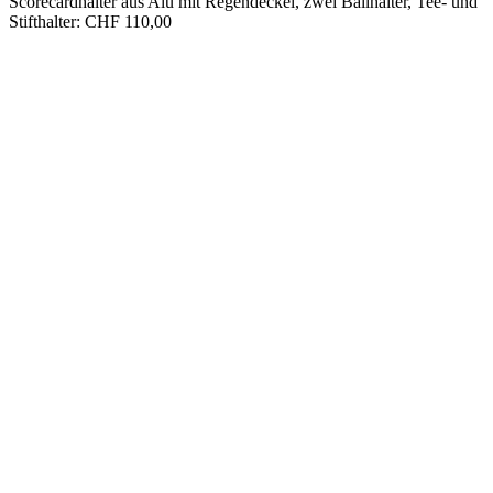
Scorecardhalter aus Alu mit Regendeckel, zwei Ballhalter, Tee- und
Stifthalter: CHF 110,00