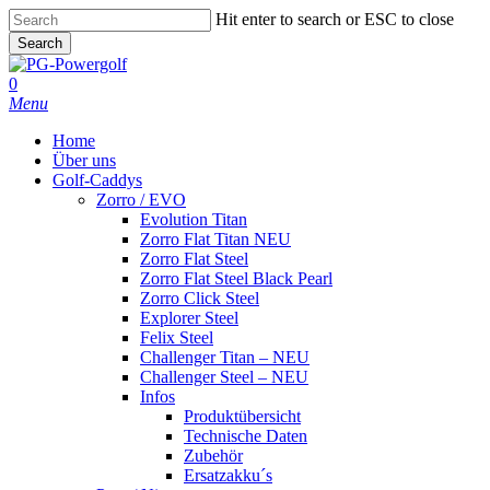
Skip
Hit enter to search or ESC to close
to
Search
main
Close
content
Search
0
Menu
Home
Über uns
Golf-Caddys
Zorro / EVO
Evolution Titan
Zorro Flat Titan NEU
Zorro Flat Steel
Zorro Flat Steel Black Pearl
Zorro Click Steel
Explorer Steel
Felix Steel
Challenger Titan – NEU
Challenger Steel – NEU
Infos
Produktübersicht
Technische Daten
Zubehör
Ersatzakku´s