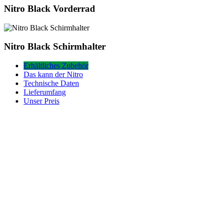
Nitro
Nitro Black Vorderrad
Black
Vorderrad
Nitro
Nitro Black Schirmhalter
Black
Schirmhalter
Erhältliches Zubehör
Das kann der Nitro
Technische Daten
Lieferumfang
Unser Preis