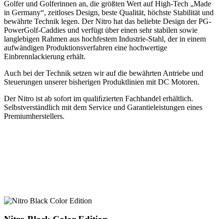
Golfer und Golferinnen an, die größten Wert auf High-Tech „Made
in Germany“, zeitloses Design, beste Qualität, höchste Stabilität und
bewährte Technik legen. Der Nitro hat das beliebte Design der PG-
PowerGolf-Caddies und verfügt über einen sehr stabilen sowie
langlebigen Rahmen aus hochfestem Industrie-Stahl, der in einem
aufwändigen Produktionsverfahren eine hochwertige
Einbrennlackierung erhält.
Auch bei der Technik setzen wir auf die bewährten Antriebe und
Steuerungen unserer bisherigen Produktlinien mit DC Motoren.
Der Nitro ist ab sofort im qualiﬁzierten Fachhandel erhältlich.
Selbstverständlich mit dem Service und Garantieleistungen eines
Premiumherstellers.
Mit dem Nitro bietet PG-PowerGolf allen Golfern
einen preisbewussten Einstieg in die Premiumklasse
der Elektro-Caddys.
Nitro