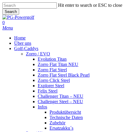
Skip
Hit enter to search or ESC to close
to
Search
main
Close
content
Search
0
Menu
Home
Über uns
Golf-Caddys
Zorro / EVO
Evolution Titan
Zorro Flat Titan NEU
Zorro Flat Steel
Zorro Flat Steel Black Pearl
Zorro Click Steel
Explorer Steel
Felix Steel
Challenger Titan – NEU
Challenger Steel – NEU
Infos
Produktübersicht
Technische Daten
Zubehör
Ersatzakku´s