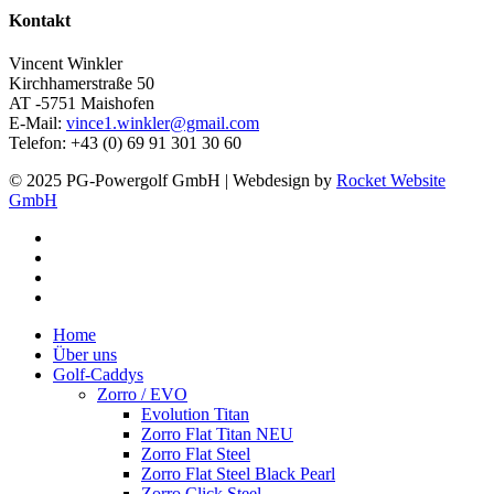
Kontakt
Vincent Winkler
Kirchhamerstraße 50
AT -5751 Maishofen
E-Mail:
vince1.winkler@gmail.com
Telefon: +43 (0) 69 91 301 30 60
© 2025 PG-Powergolf GmbH | Webdesign by
Rocket Website
GmbH
facebook
youtube
google-
plus
instagram
Close
Home
Menu
Über uns
Golf-Caddys
Zorro / EVO
Evolution Titan
Zorro Flat Titan NEU
Zorro Flat Steel
Zorro Flat Steel Black Pearl
Zorro Click Steel