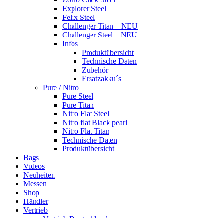
Explorer Steel
Felix Steel
Challenger Titan – NEU
Challenger Steel – NEU
Infos
Produktübersicht
Technische Daten
Zubehör
Ersatzakku´s
Pure / Nitro
Pure Steel
Pure Titan
Nitro Flat Steel
Nitro flat Black pearl
Nitro Flat Titan
Technische Daten
Produktübersicht
Bags
Videos
Neuheiten
Messen
Shop
Händler
Vertrieb