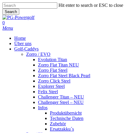
Skip
Hit enter to search or ESC to close
to
Search
main
Close
content
Search
0
Menu
Home
Über uns
Golf-Caddys
Zorro / EVO
Evolution Titan
Zorro Flat Titan NEU
Zorro Flat Steel
Zorro Flat Steel Black Pearl
Zorro Click Steel
Explorer Steel
Felix Steel
Challenger Titan – NEU
Challenger Steel – NEU
Infos
Produktübersicht
Technische Daten
Zubehör
Ersatzakku´s