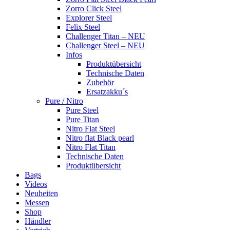
Zorro Click Steel
Explorer Steel
Felix Steel
Challenger Titan – NEU
Challenger Steel – NEU
Infos
Produktübersicht
Technische Daten
Zubehör
Ersatzakku´s
Pure / Nitro
Pure Steel
Pure Titan
Nitro Flat Steel
Nitro flat Black pearl
Nitro Flat Titan
Technische Daten
Produktübersicht
Bags
Videos
Neuheiten
Messen
Shop
Händler