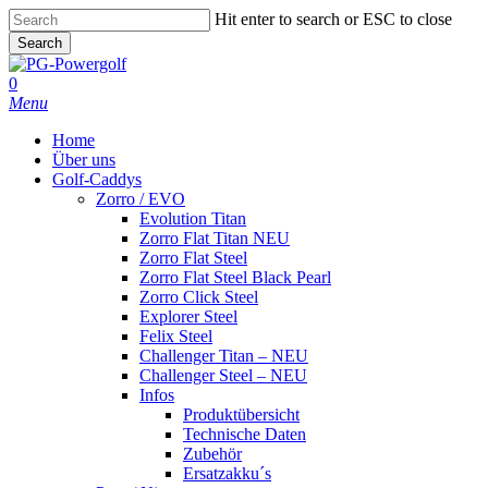
Skip
Hit enter to search or ESC to close
to
Search
main
Close
content
Search
0
Menu
Home
Über uns
Golf-Caddys
Zorro / EVO
Evolution Titan
Zorro Flat Titan NEU
Zorro Flat Steel
Zorro Flat Steel Black Pearl
Zorro Click Steel
Explorer Steel
Felix Steel
Challenger Titan – NEU
Challenger Steel – NEU
Infos
Produktübersicht
Technische Daten
Zubehör
Ersatzakku´s