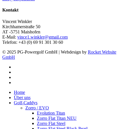
Kontakt
Vincent Winkler
Kirchhamerstraße 50
AT -5751 Maishofen
E-Mail:
vince1.winkler@gmail.com
Telefon: +43 (0) 69 91 301 30 60
© 2025 PG-Powergolf GmbH | Webdesign by
Rocket Website
GmbH
facebook
youtube
google-
plus
instagram
Close
Home
Menu
Über uns
Golf-Caddys
Zorro / EVO
Evolution Titan
Zorro Flat Titan NEU
Zorro Flat Steel
Zorro Flat Steel Black Pearl