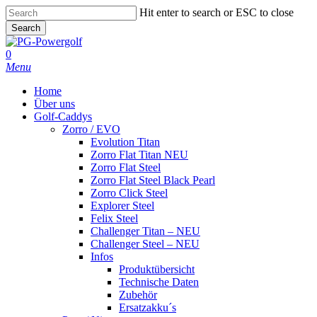
Skip
Hit enter to search or ESC to close
to
Search
main
Close
content
Search
0
Menu
Home
Über uns
Golf-Caddys
Zorro / EVO
Evolution Titan
Zorro Flat Titan NEU
Zorro Flat Steel
Zorro Flat Steel Black Pearl
Zorro Click Steel
Explorer Steel
Felix Steel
Challenger Titan – NEU
Challenger Steel – NEU
Infos
Produktübersicht
Technische Daten
Zubehör
Ersatzakku´s