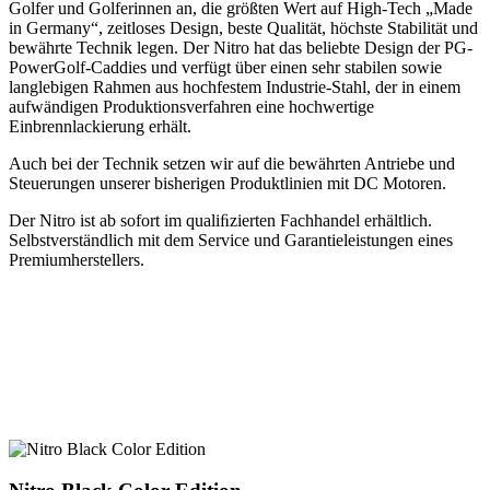
Golfer und Golferinnen an, die größten Wert auf High-Tech „Made
in Germany“, zeitloses Design, beste Qualität, höchste Stabilität und
bewährte Technik legen. Der Nitro hat das beliebte Design der PG-
PowerGolf-Caddies und verfügt über einen sehr stabilen sowie
langlebigen Rahmen aus hochfestem Industrie-Stahl, der in einem
aufwändigen Produktionsverfahren eine hochwertige
Einbrennlackierung erhält.
Auch bei der Technik setzen wir auf die bewährten Antriebe und
Steuerungen unserer bisherigen Produktlinien mit DC Motoren.
Der Nitro ist ab sofort im qualiﬁzierten Fachhandel erhältlich.
Selbstverständlich mit dem Service und Garantieleistungen eines
Premiumherstellers.
Mit dem Nitro Black bietet PG-PowerGolf allen
Golfern einen preisbewussten Einstieg in die
Premiumklasse der Elektro-Caddys.
Nitro