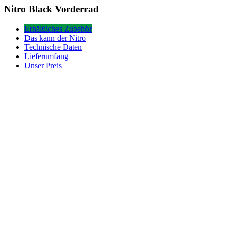
Nitro
Nitro Black Vorderrad
Black
Vorderrad
Erhältliches Zubehör
Das kann der Nitro
Technische Daten
Lieferumfang
Unser Preis