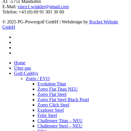
AT -5751 Maishofen
E-Mail:
vince1.winkler@gmail.com
Telefon: +43 (0) 69 91 301 30 60
© 2025 PG-Powergolf GmbH | Webdesign by
Rocket Website
GmbH
facebook
youtube
google-
plus
instagram
Close
Home
Menu
Über uns
Golf-Caddys
Zorro / EVO
Evolution Titan
Zorro Flat Titan NEU
Zorro Flat Steel
Zorro Flat Steel Black Pearl
Zorro Click Steel
Explorer Steel
Felix Steel
Challenger Titan – NEU
Challenger Steel – NEU