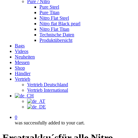
Pure / Nitro
Pure Steel
Pure Titan
Nitro Flat Steel
Nitro flat Black pearl
Nitro Flat Titan
Technische Daten
Produktübersicht
Bags
Videos
Neuheiten
Messen
Shop
Händler
Vertrieb
Vertrieb Deutschland
Vertrieb International
0
was successfully added to your cart.
Ersatzakku´s
für alle Nitro