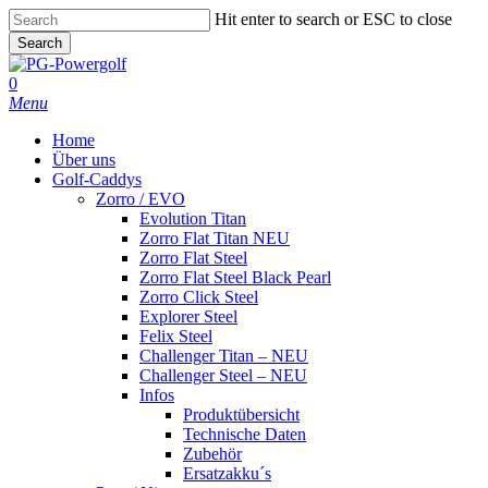
Skip
Hit enter to search or ESC to close
to
Search
main
Close
content
Search
0
Menu
Home
Über uns
Golf-Caddys
Zorro / EVO
Evolution Titan
Zorro Flat Titan NEU
Zorro Flat Steel
Zorro Flat Steel Black Pearl
Zorro Click Steel
Explorer Steel
Felix Steel
Challenger Titan – NEU
Challenger Steel – NEU
Infos
Produktübersicht
Technische Daten
Zubehör
Ersatzakku´s