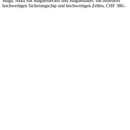
Magic Akku mit Magnetstecker und Magnethalter: mit neuestem
hochwertigen Sicherungschip und hochwertigen Zellen, CHF 380.-