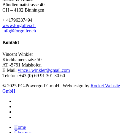
Bündtenmattstrasse 40
CH – 4102 Binningen
+ 41796337494
www.forgolfer.ch
info@forgolfer.ch
Kontakt
Vincent Winkler
Kirchhamerstraße 50
AT -5751 Maishofen
E-Mail:
vince1.winkler@gmail.com
Telefon: +43 (0) 69 91 301 30 60
© 2025 PG-Powergolf GmbH | Webdesign by
Rocket Website
GmbH
facebook
youtube
google-
plus
instagram
Close
Home
Menu
Über uns