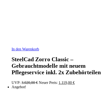
In den Warenkorb
SteelCad Zorro Classic –
Gebrauchtmodelle mit neuem
Pflegeservice inkl. 2x Zubehörteilen
Ursprünglicher
Aktueller
UVP:
3.020,00
€
Neuer Preis:
1.119,00
€
Preis
Preis
Angebot!
war:
ist:
3.020,00 €
1.119,00 €.