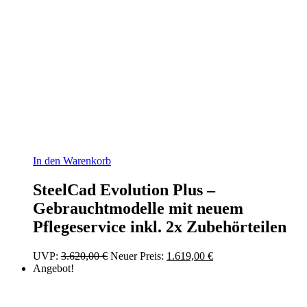
In den Warenkorb
SteelCad Evolution Plus –
Gebrauchtmodelle mit neuem
Pflegeservice inkl. 2x Zubehörteilen
Ursprünglicher
Aktueller
UVP:
3.620,00
€
Neuer Preis:
1.619,00
€
Preis
Preis
Angebot!
war:
ist:
3.620,00 €
1.619,00 €.