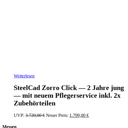
Weiterlesen
SteelCad Zorro Click — 2 Jahre jung
— mit neuem Pflegerservice inkl. 2x
Zubehörteilen
Ursprünglicher
Aktueller
UVP:
3.720,00
€
Neuer Preis:
1.799,00
€
Preis
Preis
war:
ist:
Messen