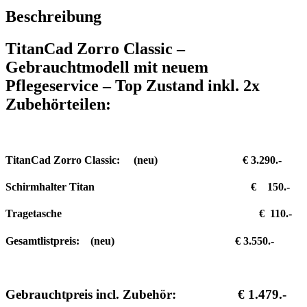
neuem
Beschreibung
Pflegeservice
inkl.
TitanCad Zorro Classic –
2x
Zubehörteilen
Gebrauchtmodell mit neuem
Menge
Pflegeservice – Top Zustand inkl. 2x
Zubehörteilen:
TitanCad Zorro Classic: (neu) € 3.290.-
Schirmhalter Titan € 150.-
Tragetasche € 110.-
Gesamtlistpreis: (neu) € 3.550.-
Gebrauchtpreis incl. Zubehör: € 1.479.-