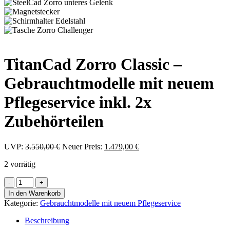
TitanCad Zorro Classic –
Gebrauchtmodelle mit neuem
Pflegeservice inkl. 2x
Zubehörteilen
Ursprünglicher
Aktueller
UVP:
3.550,00
€
Neuer Preis:
1.479,00
€
Preis
Preis
2 vorrätig
war:
ist:
3.550,00 €
1.479,00 €.
TitanCad
Zorro
In den Warenkorb
Classic
Kategorie:
Gebrauchtmodelle mit neuem Pflegeservice
-
Gebrauchtmodelle
Beschreibung
mit