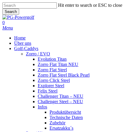
Skip
Hit enter to search or ESC to close
to
Search
main
Close
content
Search
0
Menu
Home
Über uns
Golf-Caddys
Zorro / EVO
Evolution Titan
Zorro Flat Titan NEU
Zorro Flat Steel
Zorro Flat Steel Black Pearl
Zorro Click Steel
Explorer Steel
Felix Steel
Challenger Titan – NEU
Challenger Steel – NEU
Infos
Produktübersicht
Technische Daten
Zubehör
Ersatzakku´s