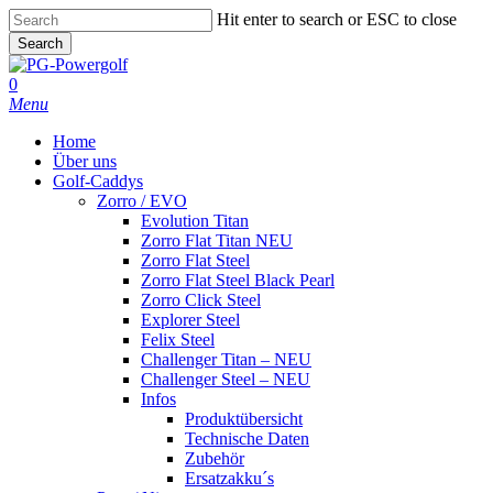
Skip
Hit enter to search or ESC to close
to
Search
main
Close
content
Search
0
Menu
Home
Über uns
Golf-Caddys
Zorro / EVO
Evolution Titan
Zorro Flat Titan NEU
Zorro Flat Steel
Zorro Flat Steel Black Pearl
Zorro Click Steel
Explorer Steel
Felix Steel
Challenger Titan – NEU
Challenger Steel – NEU
Infos
Produktübersicht
Technische Daten
Zubehör
Ersatzakku´s