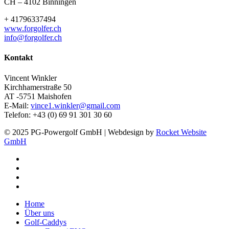
CH – 4102 Binningen
+ 41796337494
www.forgolfer.ch
info@forgolfer.ch
Kontakt
Vincent Winkler
Kirchhamerstraße 50
AT -5751 Maishofen
E-Mail:
vince1.winkler@gmail.com
Telefon: +43 (0) 69 91 301 30 60
© 2025 PG-Powergolf GmbH | Webdesign by
Rocket Website
GmbH
facebook
youtube
google-
plus
instagram
Close
Home
Menu
Über uns
Golf-Caddys